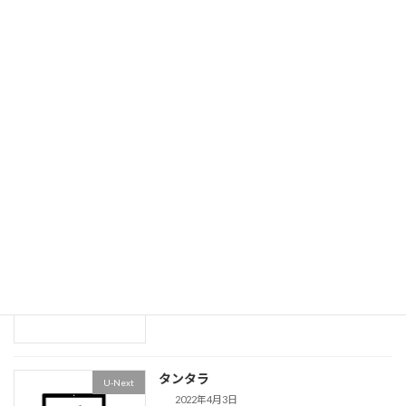
甘くない女たち〜付岩洞＜プアムドン＞
Amazon Prime
の復讐者
2022年4月30日
Pieces Of Her
その他外国
2022年4月18日
大きな数字を英語で言うには
便利表
2022年4月5日
タンタラ
U-Next
2022年4月3日