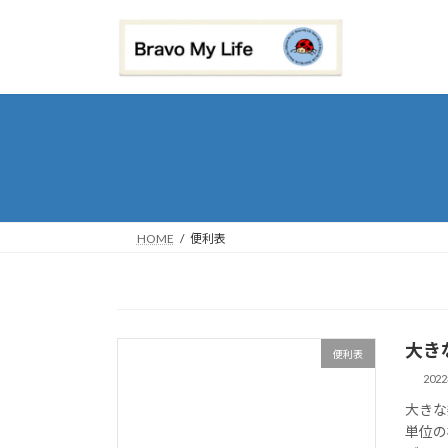
コ
ナ
ン
ビ
テ
ゲ
ン
ー
ツ
シ
へ
ョ
ス
ン
キ
に
ッ
移
プ
動
HOME
便利表
大き
便利表
202
大きな
単位の