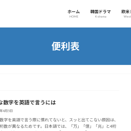
ホーム
韓国ドラマ
欧米
HOME
K-drama
West
便利表
な数字を英語で言うには
2年4月5日
数字を英語で言う際に慣れてないと、スッと出てこない原因は、
桁数が異なるためです。日本語では、「万」「億」「兆」と4桁