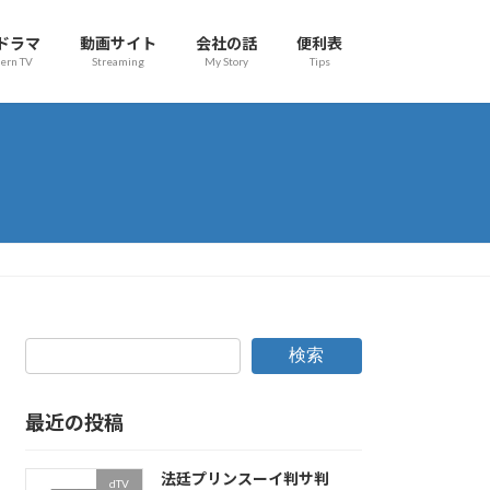
ドラマ
動画サイト
会社の話
便利表
ern TV
Streaming
My Story
Tips
検索
最近の投稿
法廷プリンスーイ判サ判
dTV