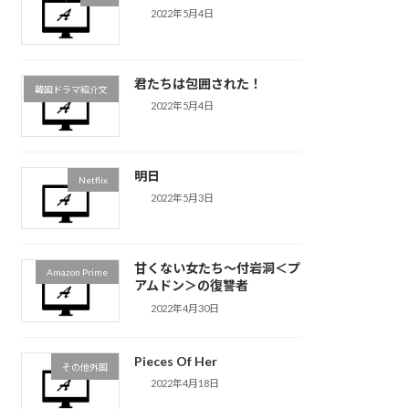
2022年5月4日
君たちは包囲された！
韓国ドラマ紹介文
2022年5月4日
明日
Netflix
2022年5月3日
甘くない女たち〜付岩洞＜プ
Amazon Prime
アムドン＞の復讐者
2022年4月30日
Pieces Of Her
その他外国
2022年4月18日