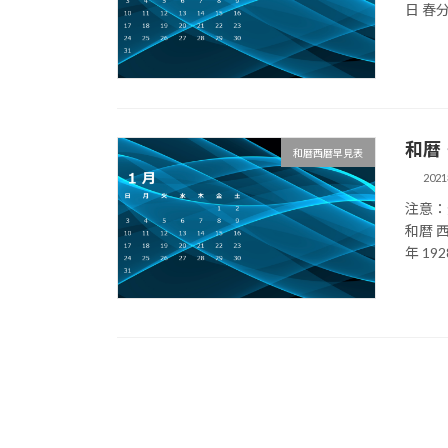
日 春分
和暦
和暦西暦早見表
202
注意：
和暦 西
年 192