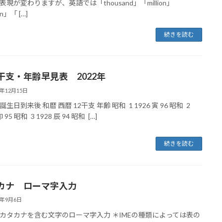
表現が変わりますが、英語では「thousand」「million」
on」「 […]
続きを読む
干支・年齢早見表 2022年
1年12月15日
生日到来後 和暦 西暦 12干支 年齢 昭和 1 1926 寅 96 昭和 2
卯 95 昭和 3 1928 辰 94 昭和 […]
続きを読む
カナ ローマ字入力
1年9月6日
カタカナを含む文字のローマ字入力 ＊IMEの種類によっては表の