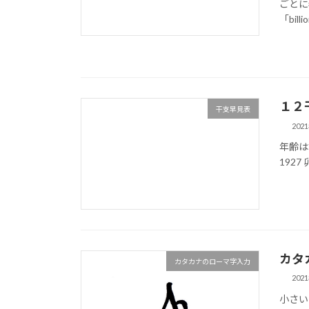
ごとに
「billi
１２
干支早見表
202
年齢は誕
1927 
カタ
カタカナのローマ字入力
202
小さい