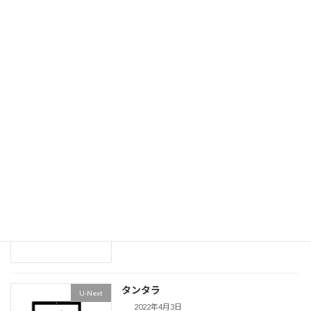
甘くない女たち〜付岩洞＜プアムドン＞
Amazon Prime
の復讐者
2022年4月30日
Pieces Of Her
その他外国
2022年4月18日
大きな数字を英語で言うには
便利表
2022年4月5日
タンタラ
U-Next
2022年4月3日