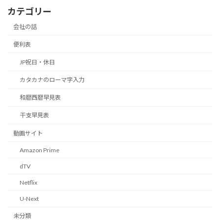
カテゴリー
会社の話
便利表
JP祝日・休日
カタカナのローマ字入力
和暦西暦早見表
干支早見表
動画サイト
Amazon Prime
dTV
Netflix
U-Next
未分類