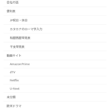
会社の話
便利表
JP祝日・休日
カタカナのローマ字入力
和暦西暦早見表
干支早見表
動画サイト
Amazon Prime
dTV
Netflix
U-Next
未分類
欧米ドラマ