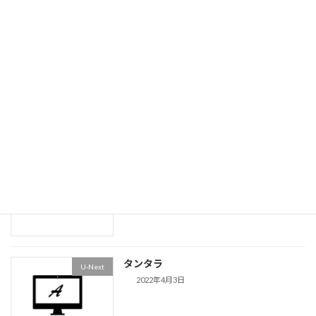
甘くない女たち〜付岩洞＜プアムドン＞
Amazon Prime
の復讐者
2022年4月30日
Pieces Of Her
その他外国
2022年4月18日
大きな数字を英語で言うには
便利表
2022年4月5日
タンタラ
U-Next
2022年4月3日