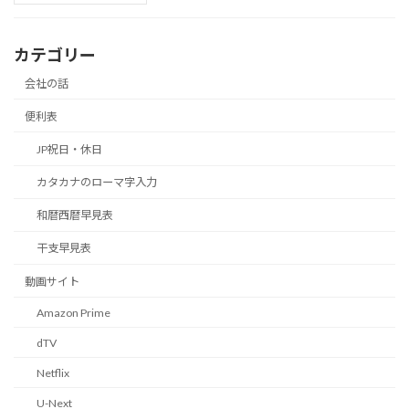
カテゴリー
会社の話
便利表
JP祝日・休日
カタカナのローマ字入力
和暦西暦早見表
干支早見表
動画サイト
Amazon Prime
dTV
Netflix
U-Next